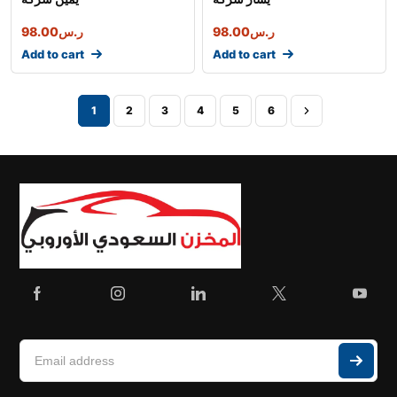
ر.س
98.00
ر.س
98.00
Add to cart
Add to cart
1
2
3
4
5
6