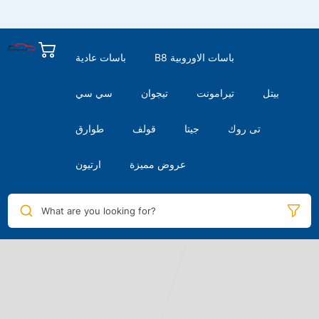
B8 باسات الاوروبية
باسات عادية
بيتل
تيرامونت
تيجوان
سي سي
تى روك
جيتا
قولف
طوارق
عروض مميزة
ارتيون
What are you looking for?