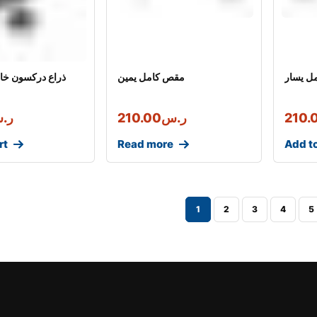
ل يسار
مقص كامل يمين
210.
ر.س
210.00
ر.
rt
Read more
Add to
1
2
3
4
5