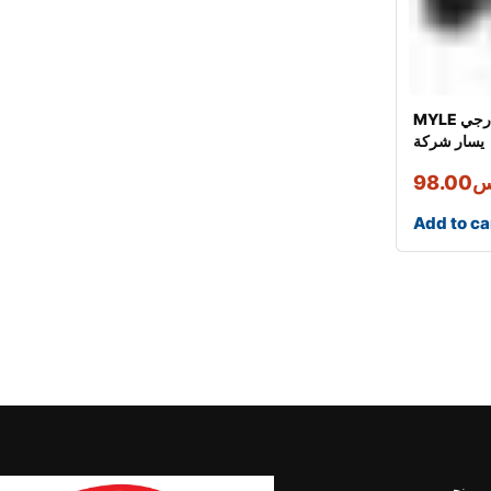
MYLE ذراع دركسون خارجي
يسار شركة
س
98.00
Add to ca
من نحن