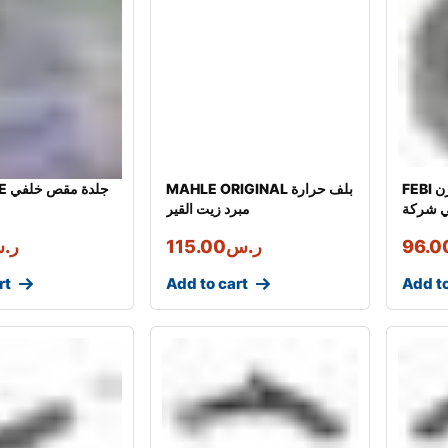
FEBI طقم جلد عامود توازن
MAHLE ORIGINAL بلف حرارة
(11)
ي شركة
مبرد زيت القير
96.0
ر.س
115.00
ر.
rt
Add to cart
Add to