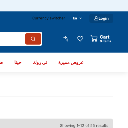
Currency switcher
En
Login
Cart
items
عروض مميزة
تى روك
جيتا
طو
Showing 1–12 of 55 results