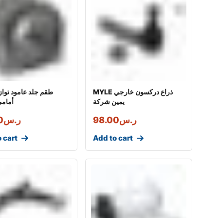
MYLE ذراع دركسون خارجي
يمين شركة
أمام
ر.س
98.00
ر.س
0
 cart
Add to cart