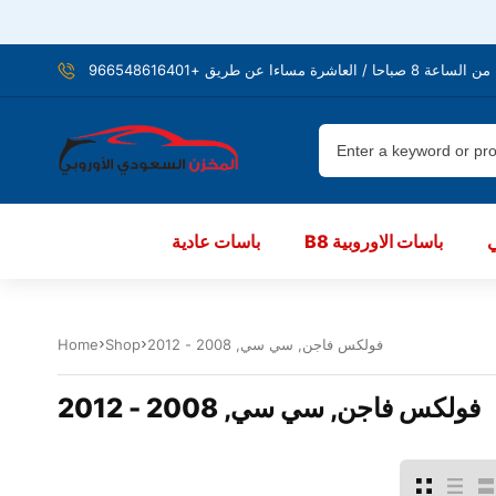
شرة مساءا عن طريق +966548616401
B8 باسات الاوروبية
باسات عادية
فولكس فاجن, سي سي, 2008 - 2012
Shop
Home
فولكس فاجن, سي سي, 2008 - 2012