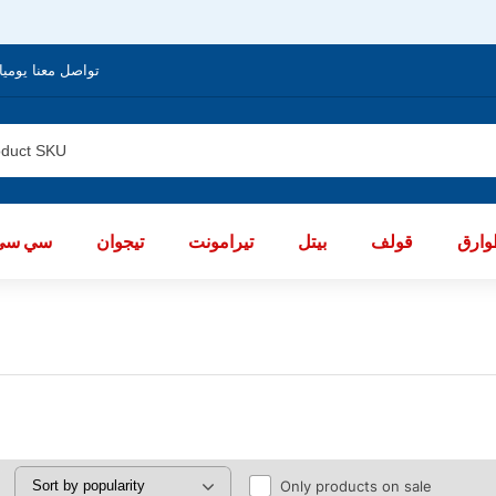
تواصل معنا يوميا من الساعة 8 صباحا / العا
ارق
قولف
بيتل
تيرامونت
تيجوان
سي سي
Only products on sale