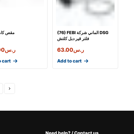
(76) FEBI الماني شركة DSG
مقص كام
فلتر قير دبل كلتش
ر.س
63.00
ر.س
00
 cart
Add to cart
Need help? / Contact us