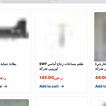
(الجزء الخارجي) MEYELE جلدة
SWF طقم مساحات زجاج أمامي
بطانة حماية 
ي شركة
اوروبي شركة
44.0
ر.س
145.00
ر.س
e
Add to cart
Add to