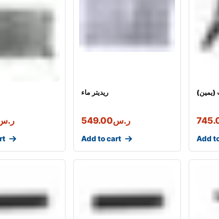
(يمين)
ريديتر ماء
745.
ر.س
549.00
ر.س
rt
Add to cart
Add to