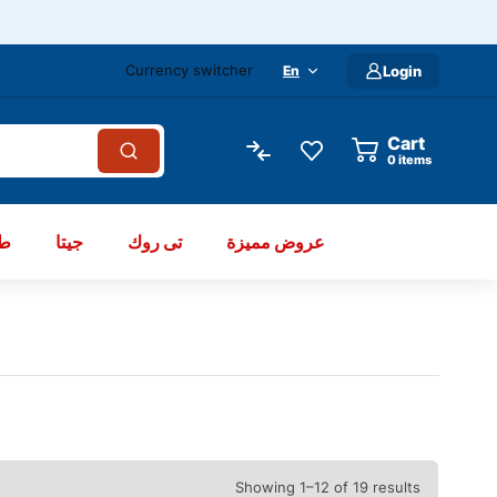
Currency switcher
En
Login
Cart
items
عروض مميزة
تى روك
جيتا
طو
Showing 1–12 of 19 results