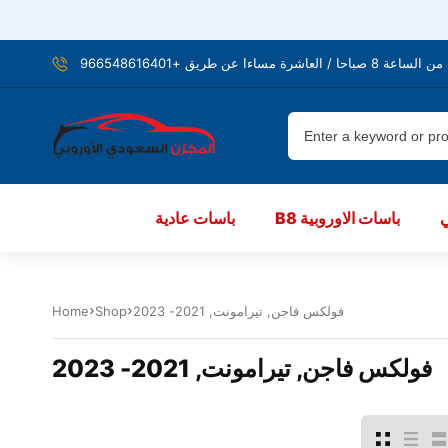
شرة مساءا عن طريق +966548616401
B8 باسات الاوروبية
باسات عادية
فولكس فاجن, تيرامونت, 2021- 2023
Shop
Home
فولكس فاجن, تيرامونت, 2021- 2023