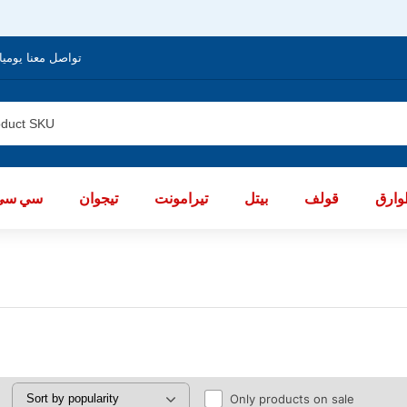
تواصل معنا يوميا من الساعة 8 صباحا / العا
ارق
قولف
بيتل
تيرامونت
تيجوان
سي سي
Only products on sale