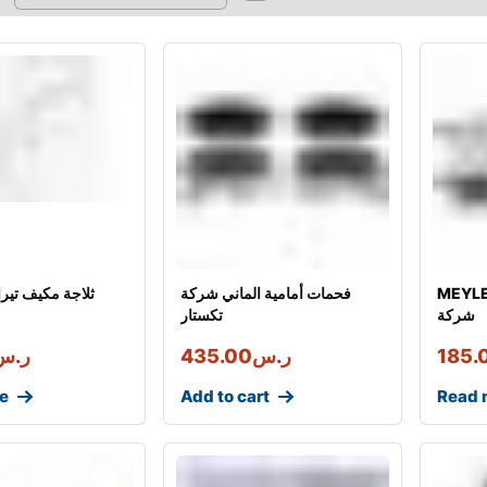
ME فحمات خلفية الماني
فحمات أمامية الماني شركة
ثلاجة مكيف تير
شركة
تكستار
185.
ر.س
435.00
ر.س
e
Add to cart
Read 