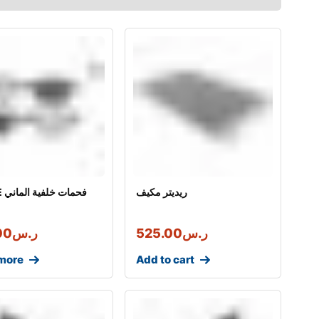
ريديتر مكيف
YLE
ر.س
525.00
ر.س
00
more
Add to cart