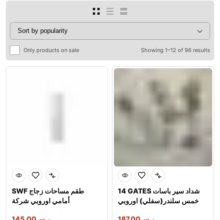
Only products on sale
Showing 1–12 of 96 results
14 GATES شداد سير باسات
SWF طقم مساحات زجاج
خمس سلندر(سفلي) اوروبي
أمامي اوروبي شركة
شركة
ر.س
187.00
ر.س
145.00