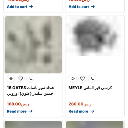
Add to cart
Add to cart
MEYLE كرسي قير الماني
15 GATES شداد سير باسات
خمس سلندر (علوي) اوروبي
شركة
ر.س
280.00
ر.س
188.00
Read more
Read more