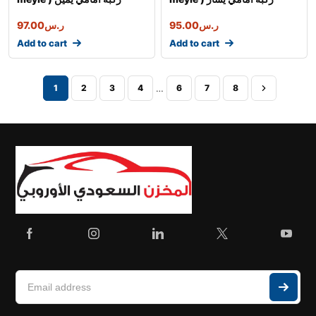
ر.س
95.00
ر.س
97.00
Add to cart
Add to cart
…
1
2
3
4
6
7
8