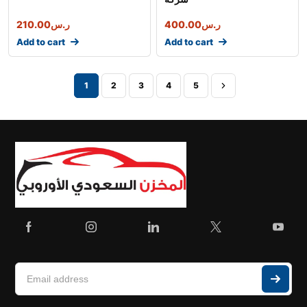
ر.س
400.00
ر.س
210.00
Add to cart
Add to cart
1
2
3
4
5