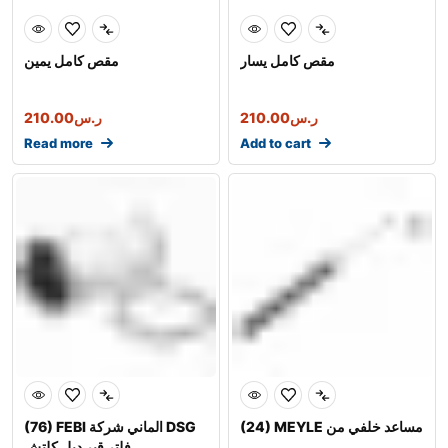
مقص كامل يسار
مقص كامل يمين
ر.س
210.00
ر.س
210.00
Read more
Add to cart
(24) MEYLE مساعد خلفي من
(76) FEBI الماني شركة DSG
فلتر قير دبل كلتش