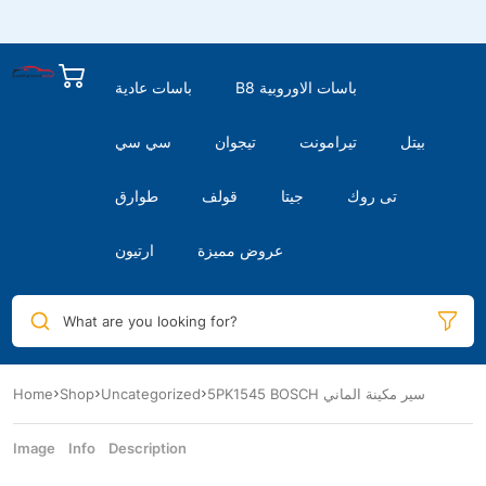
B8 باسات الاوروبية
باسات عادية
بيتل
تيرامونت
تيجوان
سي سي
تى روك
جيتا
قولف
طوارق
عروض مميزة
ارتيون
What are you looking for?
Home
Shop
Uncategorized
5PK1545 BOSCH سير مكينة الماني
Image
Info
Description