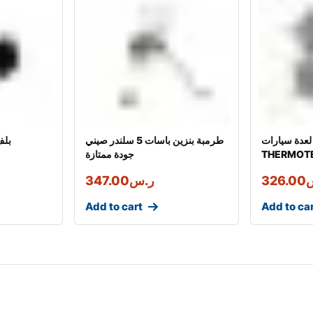
عدة سيارات
طرمبة بنزين باسات 5 سلندر صيني
بلف
THER مبرد مكينة من
جودة ممتازة
شركة
326.00
ر.س
347.00
Add to cart
Add to ca