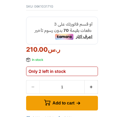
SKU:
06K103171G
ر.س
210.00
In stock
Only 2 left in stock
Add to cart