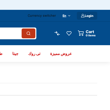
Currency switcher
En
Login
Cart
items
عروض مميزة
تى روك
جيتا
طو