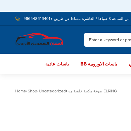
شرة مساءا عن طريق +966548616401
B8 باسات الاوروبية
باسات عادية
صوفة مكينة خلفية من ELRING
Uncategorized
Shop
Home