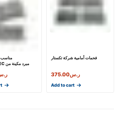
فحمات أمامية شركة تكستار
مناسب ل
MOTEC
ر.س
375.00
ر.س
rt
Add to cart