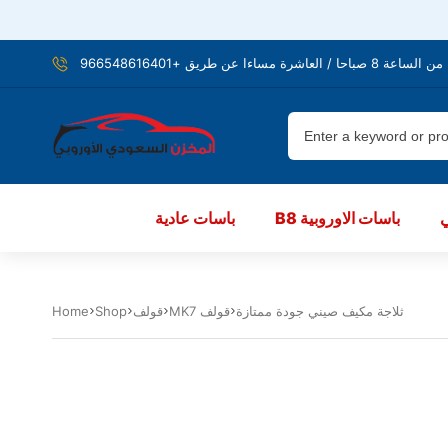
شرة مساءا عن طريق +966548616401
B8 باسات الاوروبية
باسات عادية
ثلاجة مكيف صيني جودة ممتازة
MK7 قولف
قولف
Shop
Home