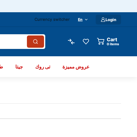
Currency switcher
En
Login
Cart
items
عروض مميزة
تى روك
جيتا
طو