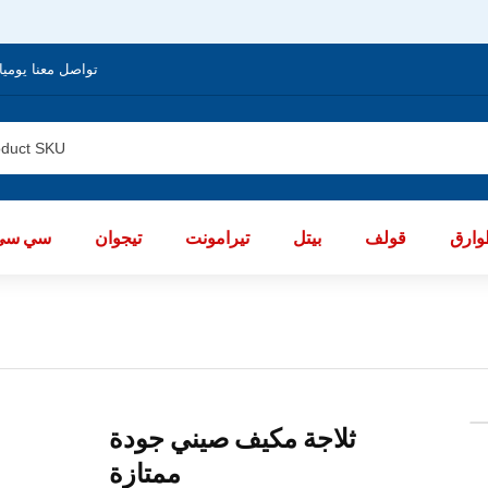
تواصل معنا يوميا من الساعة 8 صباحا / العا
ارق
قولف
بيتل
تيرامونت
تيجوان
سي سي
ثلاجة مكيف صيني جودة
ممتازة