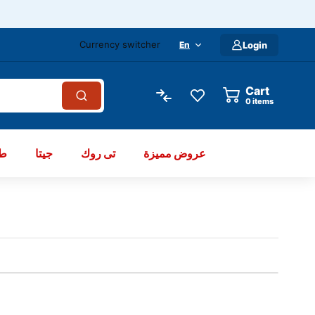
Currency switcher
En
Login
Cart
items
عروض مميزة
تى روك
جيتا
طو