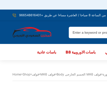
شرة مساءا عن طريق +966548616401
B8 باسات الاوروبية
باسات عادية
Body الجسم الخارجى MK6 قولف
MK6 قولف
قولف
Shop
Home