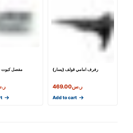
رفرف امامي قولف (يسار)
مفصل كبوت ق
ر.س
469.00
ر.
rt
Add to cart