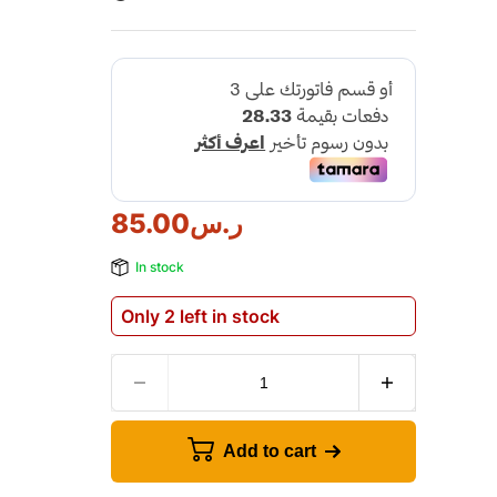
ر.س
85.00
In stock
Only 2 left in stock
Add to cart