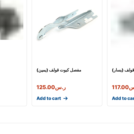
ولف (يسار)
مفصل كبوت قولف (يمين)
س
117.00
ر.س
125.00
Add to cart
Add to ca