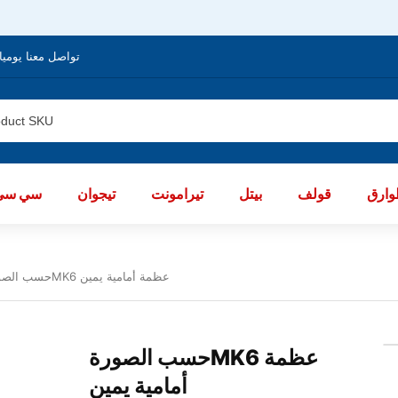
تواصل معنا يوميا من الساعة 8 صباحا / العا
ارق
قولف
بيتل
تيرامونت
تيجوان
سي سي
حسب الصورةMK6 عظمة أمامية يمين
حسب الصورةMK6 عظمة
أمامية يمين