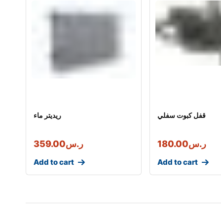
قفل كبوت سفلي
ريديتر ماء
ر.س
180.00
ر.س
359.00
Add to cart
Add to cart