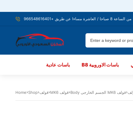
شرة مساءا عن طريق +966548616401
B8 باسات الاوروبية
باسات عادية
ولف
Body الجسم الخارجى MK6 قولف
MK6 قولف
قولف
Shop
Home