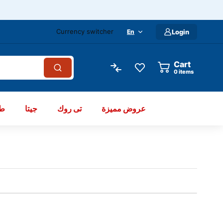
Currency switcher
En
Login
Cart
items
عروض مميزة
تى روك
جيتا
طو