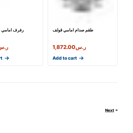
طقم صدام امامي قولف
رفرف امامي ق
ر.س
1,872.00
ر.س
rt
Add to cart
Next