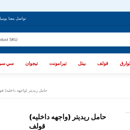
تواصل معنا يوميا من الساعة 8 صباحا / العا
ارق
قولف
بيتل
تيرامونت
تيجوان
سي سي
حامل ريديتر (واجهه داخليه) ق
حامل ريديتر (واجهه داخليه)
قولف