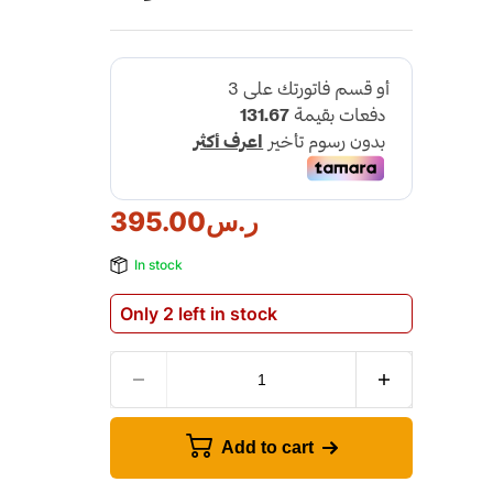
ر.س
395.00
In stock
Only 2 left in stock
Add to cart