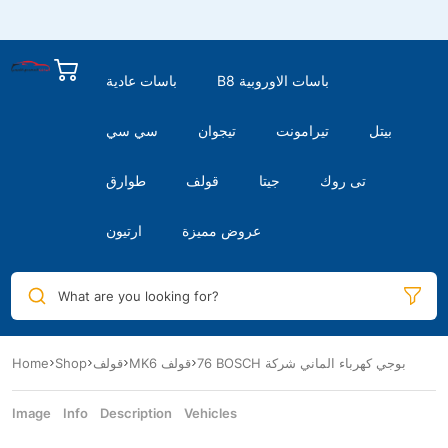
B8 باسات الاوروبية
باسات عادية
بيتل
تيرامونت
تيجوان
سي سي
تى روك
جيتا
قولف
طوارق
عروض مميزة
ارتيون
What are you looking for?
76 BOSCH بوجي كهرباء الماني شركة
MK6 قولف
قولف
Shop
Home
Image
Info
Description
Vehicles