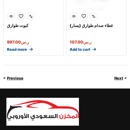
غطاء صدام طوارق (يسار)
كبوت طوارق
997.00
ر.س
107.00
ر.س
Read more
Add to cart
Previous
Next