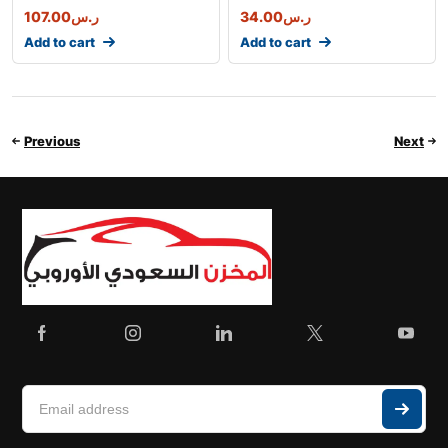
107.00
ر.س
34.00
ر.س
Add to cart
Add to cart
Previous
Next