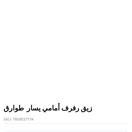
زيق رفرف أمامي يسار طوارق
SKU:
760853717A