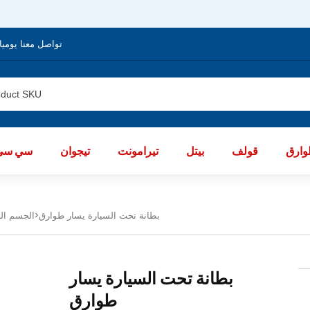
تواصل معنا يوميا من الساعة 8 صباحا / العا
ارق
قولف
بيتل
تيرامونت
تيجوان
سي سي
بطانة تحت السيارة يسار طوارق
Body الجسم الخ
بطانة تحت السيارة يسار
طوارق