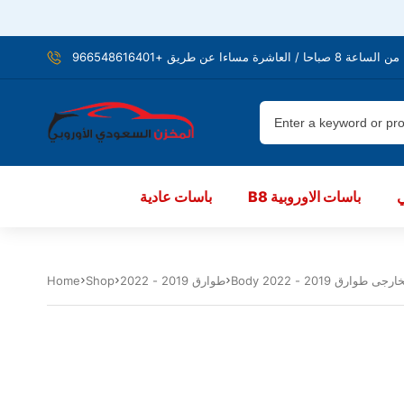
شرة مساءا عن طريق +966548616401
B8 باسات الاوروبية
باسات عادية
ارجى طوارق 2019 - 2022
طوارق 2019 - 2022
Shop
Home