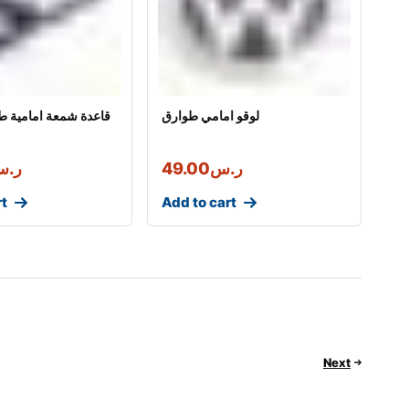
لوقو امامي طوارق
قاعدة شمعة امامية ط
ر.س
49.00
ر.
rt
Add to cart
Next