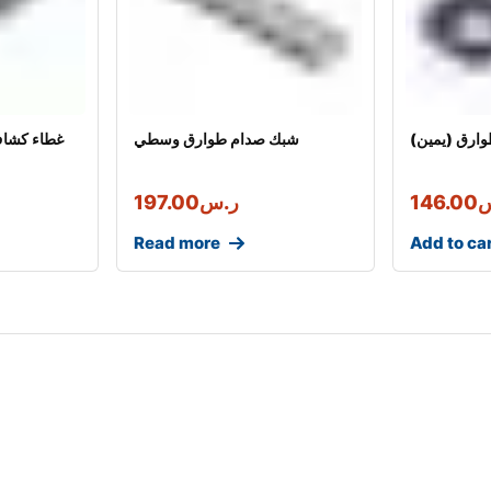
وارق (يمين)
شبك صدام طوارق وسطي
غطاء كشاف
س
146.00
ر.س
197.00
Read more
Add to ca