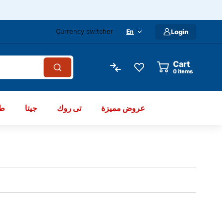
Currency switcher
En
Login
Cart
items
عروض مميزة
تى روك
جيتا
طو