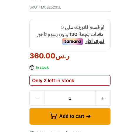
SKU:
4M0825205L
ر.س
360.00
In stock
Only 2 left in stock
Add to cart