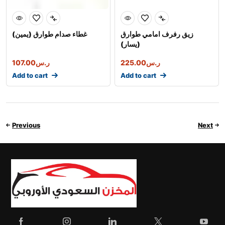
زيق رفرف امامي طوارق
غطاء صدام طوارق (يمين)
(يسار)
107.00
ر.س
225.00
ر.س
Add to cart
Add to cart
Previous
Next