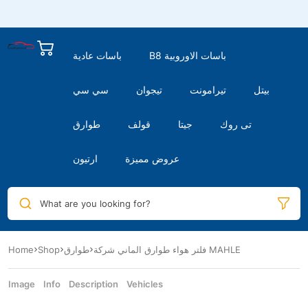
B8 باسات الاوروبية
باسات عادية
بيتل
تيرامونت
تيجوان
سي سي
تى روك
جيتا
قولف
طوارق
عروض مميزة
ارتيون
What are you looking for?
Home
Shop
طوارق
فلتر هواء طوارق الماني شركة MAHLE
Image
Info
Description
Vehicles