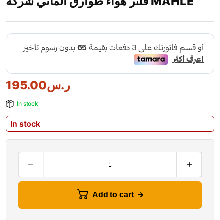
فلتر هواء طوارق الماني شركة MAHLE
195.00
ر.س
In stock
In stock
Add to cart