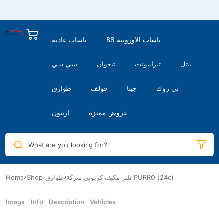
B8 باسات الاوروبية
باسات عادية
بيتل
تيرامونت
تيجوان
سي سي
تى روك
جيتا
قولف
طوارق
عروض مميزة
ارتيون
What are you looking for?
Home
Shop
طوارق
فلتر مكيف كربوني شركة PURRO (24c)
Image
Info
Description
Vehicles