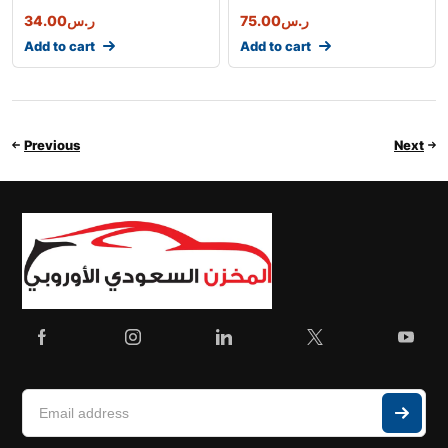
34.00
ر.س
75.00
ر.س
Add to cart
Add to cart
Previous
Next