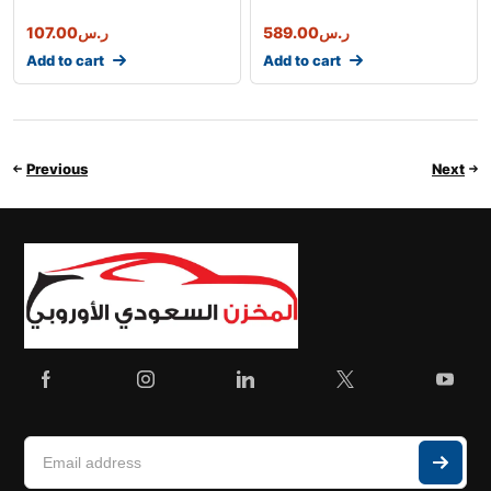
ر.س
589.00
ر.س
107.00
Add to cart
Add to cart
Previous
Next