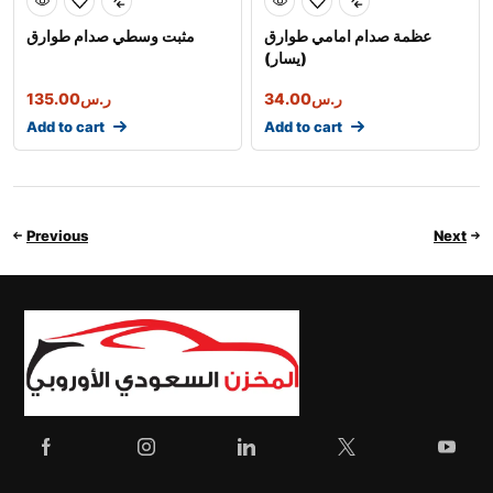
عظمة صدام امامي طوارق
مثبت وسطي صدام طوارق
(يسار)
135.00
ر.س
34.00
ر.س
Add to cart
Add to cart
Previous
Next