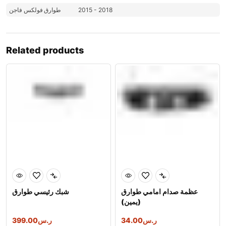
فولكس فاجن
طوارق
2015 - 2018
Related products
عظمة صدام امامي طوارق
شبك رئيسي طوارق
(يمين)
399.00
ر.س
34.00
ر.س