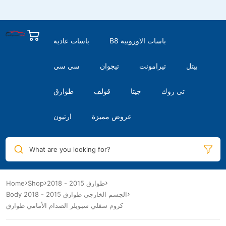
B8 باسات الاوروبية
باسات عادية
بيتل
تيرامونت
تيجوان
سي سي
تى روك
جيتا
قولف
طوارق
عروض مميزة
ارتيون
What are you looking for?
Home
Shop
طوارق 2015 - 2018
Body الجسم الخارجى طوارق 2015 - 2018
كروم سفلي سبويلر الصدام الأمامي طوارق