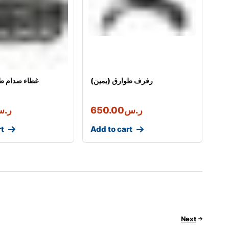
رفرف طوارق (يمين)
غطاء صدام طو
ر.س
650.00
ر.
rt
Add to cart
Next