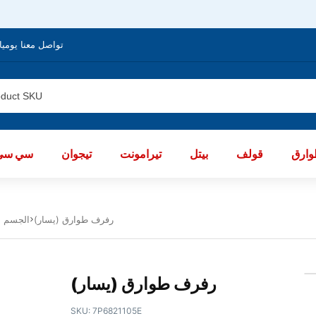
تواصل معنا يوميا من الساعة 8 صباحا / العا
ارق
قولف
بيتل
تيرامونت
تيجوان
سي سي
رفرف طوارق (يسار)
Body الجسم ا
رفرف طوارق (يسار)
SKU:
7P6821105E