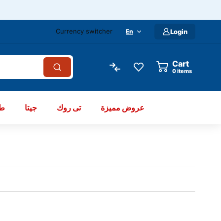
Currency switcher
En
Login
Cart
items
عروض مميزة
تى روك
جيتا
طو