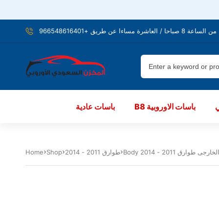
شرة مساءا عن طريق +966548616401
B8 باسات الاوروبية
باسات عادية
لخارجى طوارق 2011 - 2014
طوارق 2011 - 2014
Shop
Home