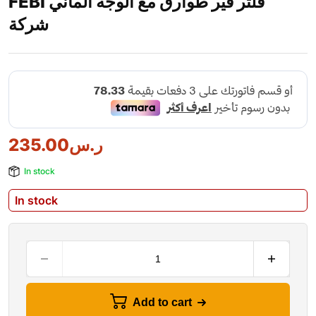
FEBI فلتر قير طوارق مع الوجه الماني
شركة
ر.س
235.00
In stock
In stock
Add to cart