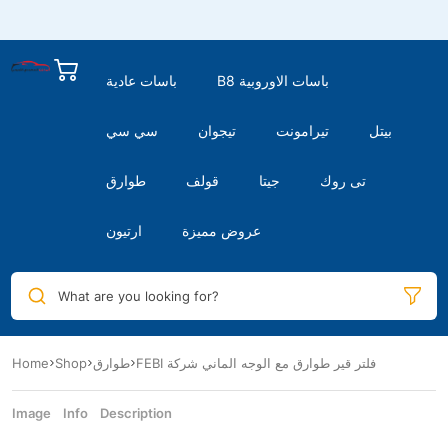
B8 باسات الاوروبية
باسات عادية
بيتل
تيرامونت
تيجوان
سي سي
تى روك
جيتا
قولف
طوارق
عروض مميزة
ارتيون
What are you looking for?
FEBI فلتر قير طوارق مع الوجه الماني شركة
طوارق
Shop
Home
Image
Info
Description