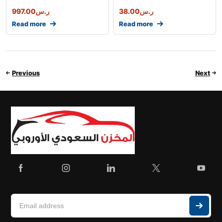
ر.س
38.00
ر.س
997.00
Read more
Read more
Previous
Next