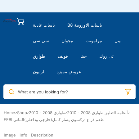
B8 باسات الاوروبية
باسات عادية
بيتل
تيرامونت
تيجوان
سي سي
تى روك
جيتا
قولف
طوارق
عروض مميزة
ارتيون
What are you looking for?
أنظمة التعليق طوارق 2008 - 2010
طوارق 2008 - 2010
Shop
Home
FEBI طقم ذراع دركسون يسار كامل(خارجي وداخلي)الماني
Image
Info
Description