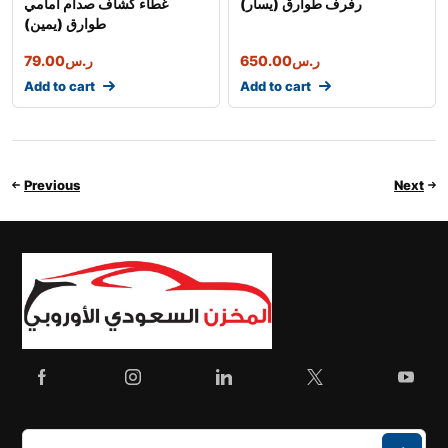
رفرف طوارق (يسار)
غطاء كشاف صدام امامي
طوارق (يمين)
ر.س
650.00
ر.س
79.00
Add to cart
Add to cart
Previous
Next