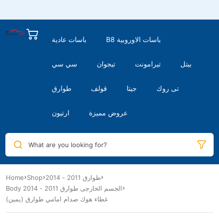
B8 باسات الاوروبية
باسات عادية
بيتل
تيرامونت
تيجوان
سي سي
تى روك
جيتا
قولف
طوارق
عروض مميزة
ارتيون
What are you looking for?
طوارق 2011 - 2014
Shop
Home
Body الجسم الخارجى طوارق 2011 - 2014
غطاء هوك صدام امامي طوارق (يمين)