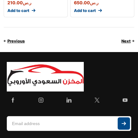
210.00
ر.س
650.00
ر.س
Add to cart
Add to cart
Previous
Next