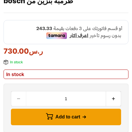
bosch طرمبة بنزين من
730.00
ر.س
In stock
In stock
Add to cart