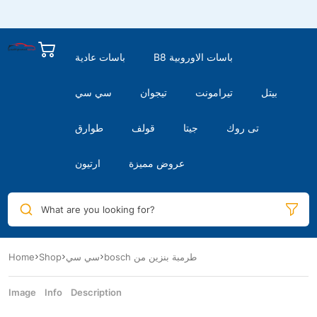
B8 باسات الاوروبية
باسات عادية
بيتل
تيرامونت
تيجوان
سي سي
تى روك
جيتا
قولف
طوارق
عروض مميزة
ارتيون
What are you looking for?
Home
Shop
سي سي
bosch طرمبة بنزين من
Image
Info
Description