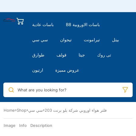
B8 باسات الاوروبية
باسات عادية
بيتل
تيرامونت
تيجوان
سي سي
تى روك
جيتا
قولف
طوارق
عروض مميزة
ارتيون
What are you looking for?
فلتر هواء اوروبي شركة بلو برنت 203
سي سي
Shop
Home
Image
Info
Description