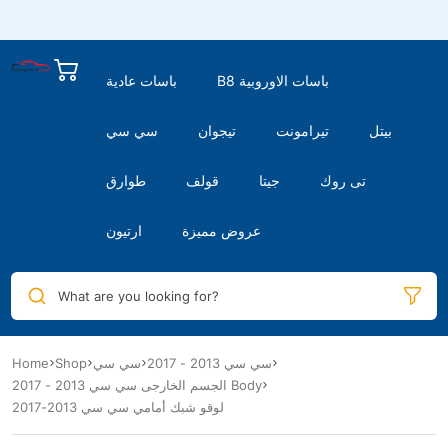
B8 باسات الاوروبية
باسات عادية
بيتل
تيرامونت
تيجوان
سي سي
تى روك
جيتا
قولف
طوارق
عروض مميزة
ارتيون
What are you looking for?
Home
Shop
سي سي
سي سي 2013 - 2017
الجسم الخارجى سي سي 2013 - 2017 Body
لوقو شبك أمامي سي سي 2013-2017