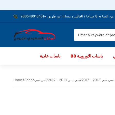
شرة مساءا عن طريق +966548616401
B8 باسات الاوروبية
باسات عادية
سي سي 2013 - 2017
سي سي
Shop
Home