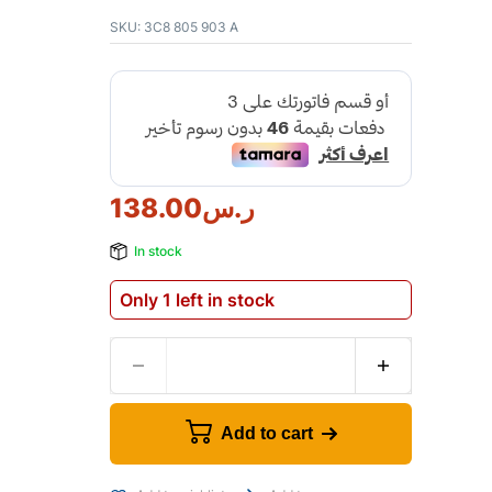
SKU:
3C8 805 903 A
ر.س
138.00
In stock
Only 1 left in stock
Add to cart