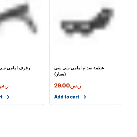
عظمة صدام امامي سي سي
رفرف امامي سي 
(يسار)
ر.س
29.00
ر.س
rt
Add to cart