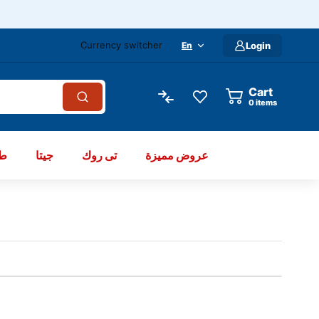
Currency switcher
En
Login
Cart
items
عروض مميزة
تى روك
جيتا
طو