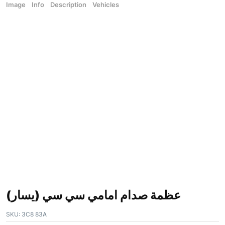
Image
Info
Description
Vehicles
عظمة صدام امامي سي سي (يسار)
SKU:
3C8 83A