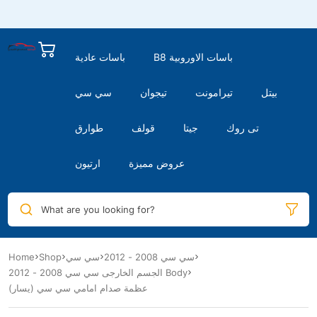
B8 باسات الاوروبية
باسات عادية
بيتل
تيرامونت
تيجوان
سي سي
تى روك
جيتا
قولف
طوارق
عروض مميزة
ارتيون
What are you looking for?
Home
Shop
سي سي
سي سي 2008 - 2012
الجسم الخارجى سي سي 2008 - 2012 Body
عظمة صدام امامي سي سي (يسار)