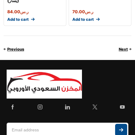
(يسار)
84.00
ر.س
70.00
ر.س
Add to cart
Add to cart
Previous
Next