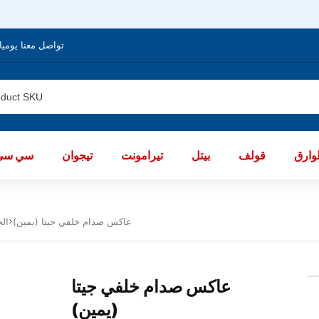
تواصل معنا يوميا من الساعة 8 صباحا / العا
ارق
قولف
بيتل
تيرامونت
تيجوان
سي سي
عاكس صدام خلفي جيتا (يمين)
Body
عاكس صدام خلفي جيتا
(يمين)