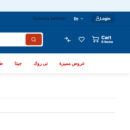
Currency switcher
En
Login
Cart
items
عروض مميزة
تى روك
جيتا
طو