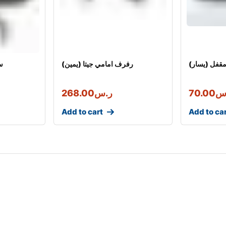
مقفل (يسار)
(رفرف امامي جيتا (يمين
س
س
70.00
ر.س
268.00
Add to cart
Add to ca