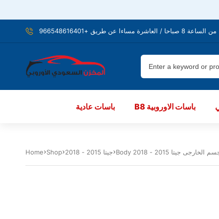
شرة مساءا عن طريق +966548616401
B8 باسات الاوروبية
باسات عادية
 الجسم الخارجى جيتا 2015 - 2018
جيتا 2015 - 2018
Shop
Home