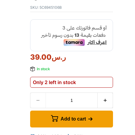
SKU:
5C6945106B
ر.س
39.00
In stock
Only 2 left in stock
Add to cart