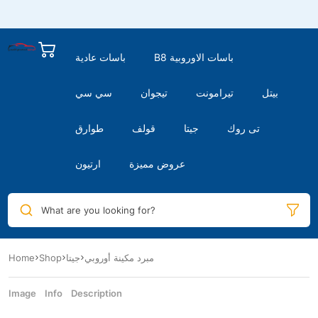
B8 باسات الاوروبية
باسات عادية
بيتل
تيرامونت
تيجوان
سي سي
تى روك
جيتا
قولف
طوارق
عروض مميزة
ارتيون
What are you looking for?
مبرد مكينة أوروبي
جيتا
Shop
Home
Image
Info
Description