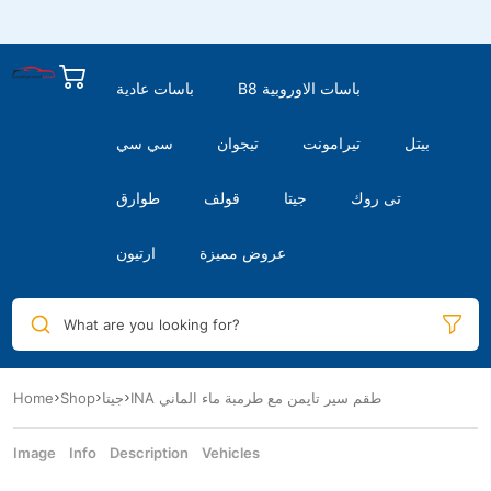
B8 باسات الاوروبية
باسات عادية
بيتل
تيرامونت
تيجوان
سي سي
تى روك
جيتا
قولف
طوارق
عروض مميزة
ارتيون
What are you looking for?
INA طقم سير تايمن مع طرمبة ماء الماني
جيتا
Shop
Home
Image
Info
Description
Vehicles