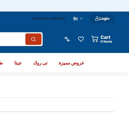
Currency switcher
En
Login
Cart
items
عروض مميزة
تى روك
جيتا
طو