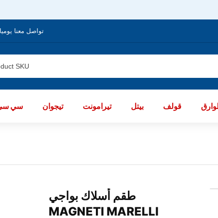
تواصل معنا يوميا من الساعة 8 صباحا / العا
ارق
قولف
بيتل
تيرامونت
تيجوان
سي سي
طقم أسلاك بواجي
MAGNETI MARELLI