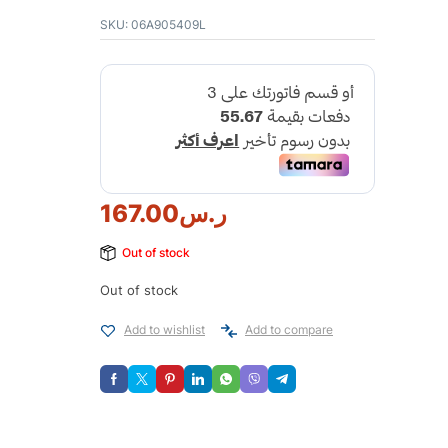
SKU:
06A905409L
ر.س
167.00
Out of stock
Out of stock
Add to wishlist
Add to compare