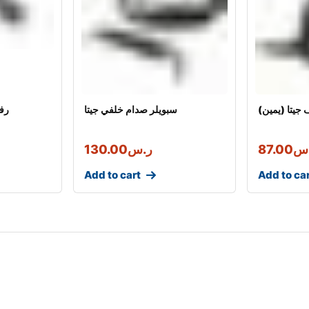
جيتا (يمين)
سبويلر صدام خلفي جيتا
(رف
س
87.00
ر.س
130.00
Add to cart
Add to ca