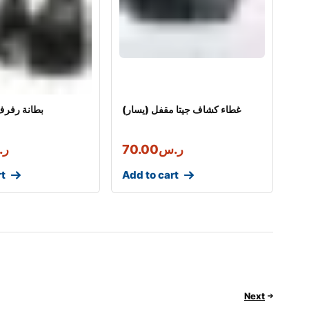
غطاء كشاف جيتا مقفل (يسار)
بطانة رفرف 
ر.س
70.00
ر.
rt
Add to cart
Next