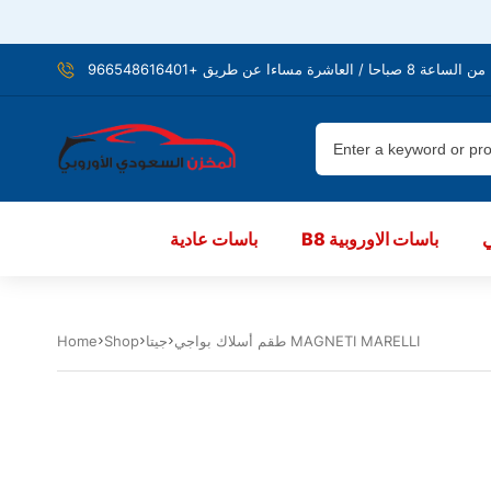
شرة مساءا عن طريق +966548616401
B8 باسات الاوروبية
باسات عادية
طقم أسلاك بواجي MAGNETI MARELLI
جيتا
Shop
Home