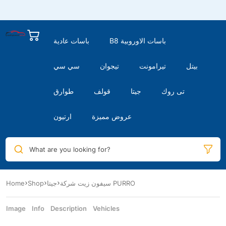
B8 باسات الاوروبية
باسات عادية
بيتل
تيرامونت
تيجوان
سي سي
تى روك
جيتا
قولف
طوارق
عروض مميزة
ارتيون
What are you looking for?
Home
Shop
جيتا
سيفون زيت شركة PURRO
Image
Info
Description
Vehicles