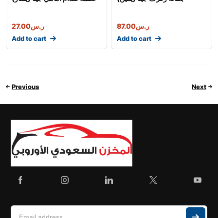
27.00
ر.س
87.00
ر.س
Add to cart
Add to cart
Previous
Next