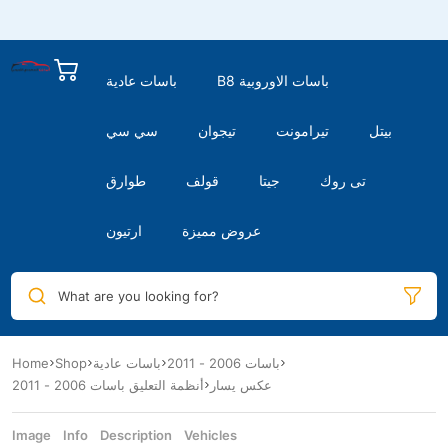
B8 باسات الاوروبية
باسات عادية
بيتل
تيرامونت
تيجوان
سي سي
تى روك
جيتا
قولف
طوارق
عروض مميزة
ارتيون
What are you looking for?
باسات 2006 - 2011
باسات عادية
Shop
Home
عكس يسار
أنظمة التعليق باسات 2006 - 2011
Image
Info
Description
Vehicles