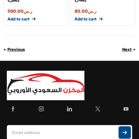
590.00
ر.س
80.00
ر.س
Add to cart
Add to cart
Previous
Next