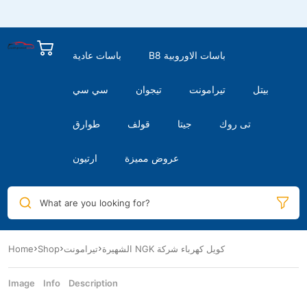
B8 باسات الاوروبية
باسات عادية
بيتل
تيرامونت
تيجوان
سي سي
تى روك
جيتا
قولف
طوارق
عروض مميزة
ارتيون
What are you looking for?
الشهيرة NGK كويل كهرباء شركة
تيرامونت
Shop
Home
Image
Info
Description