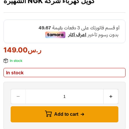
الشهيرة NGK كويل كهرباء شركة
ر.س
149.00
In stock
In stock
Add to cart