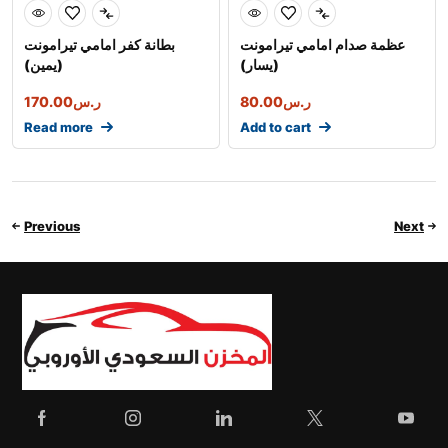
عظمة صدام امامي تيرامونت
بطانة كفر امامي تيرامونت
(يسار)
(يمين)
ر.س
80.00
ر.س
170.00
Read more
Add to cart
Previous
Next