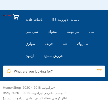
B8 باسات الاوروبية
باسات عادية
بيتل
تيرامونت
تيجوان
سي سي
تى روك
جيتا
قولف
طوارق
عروض مميزة
ارتيون
What are you looking for?
تيرامونت 2018 - 2020
Shop
Home
Body الجسم الخارجى تيرامونت 2018 - 2020
اطار كرومي غطاء كشاف امامي تيرامونت (يسار)