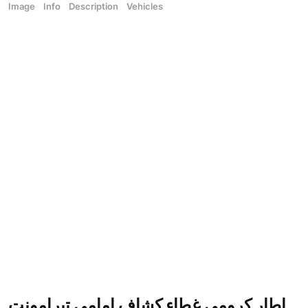
Image
Info
Description
Vehicles
اطار كرومي غطاء كشاف امامي تيرامونت