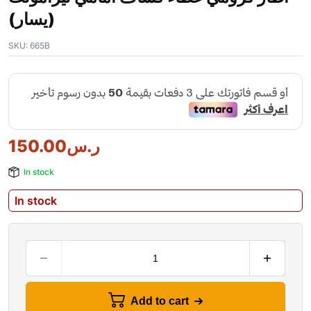
(يسار)
SKU:
665B
ر.س
150.00
In stock
In stock
Add to cart