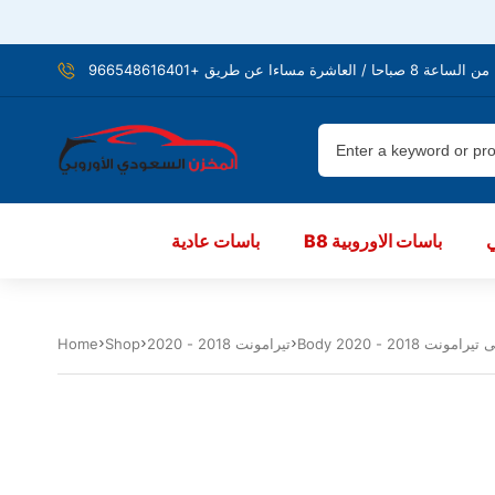
شرة مساءا عن طريق +966548616401
B8 باسات الاوروبية
باسات عادية
رامونت 2018 - 2020
تيرامونت 2018 - 2020
Shop
Home