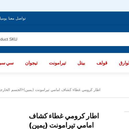
تواصل معنا يوميا من الساعة 8 صباحا / العا
ارق
قولف
بيتل
تيرامونت
تيجوان
سي سي
اطار كرومي غطاء كشاف امامي تيرامونت (يمين)
Body الجسم الخارجى تي
اطار كرومي غطاء كشاف
امامي تيرامونت (يمين)