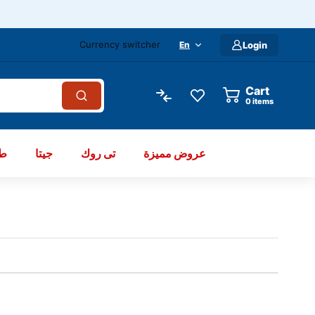
Currency switcher
En
Login
Cart
items
عروض مميزة
تى روك
جيتا
طو