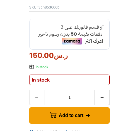
SKU:
3cn853666b
ر.س
150.00
In stock
In stock
Add to cart