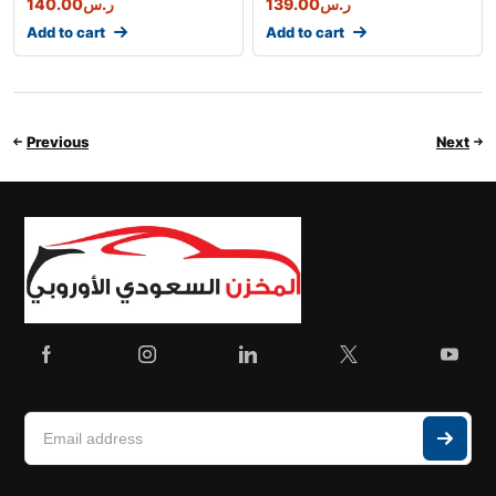
140.00
ر.س
139.00
ر.س
Add to cart
Add to cart
Previous
Next