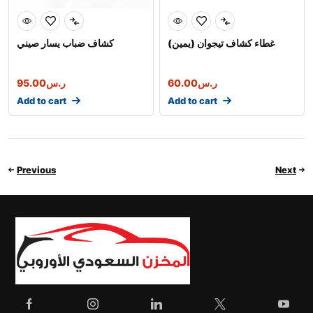
غطاء كشاف تيجوان (يمين)
كشاف ضباب يسار صيني
95.00
ر.س
60.00
ر.س
Add to cart
Add to cart
Previous
Next