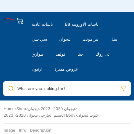
B8 باسات الاوروبية
باسات عادية
بيتل
تيرامونت
تيجوان
سي سي
تى روك
جيتا
قولف
طوارق
عروض مميزة
ارتيون
What are you looking for?
Home
Shop
تيجوان
تيجوان 2020- 2023
كبوت تيجوان
الجسم الخارجى تيجوان 2020- 2023 Body
Image
Info
Description