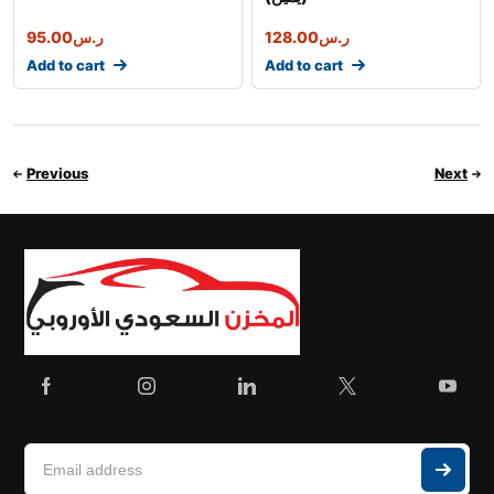
ر.س
128.00
ر.س
95.00
Add to cart
Add to cart
Previous
Next