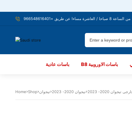
شرة مساءا عن طريق +966548616401
B8 باسات الاوروبية
باسات عادية
تيجوان 2020- 2023
تيجوان
Shop
Home