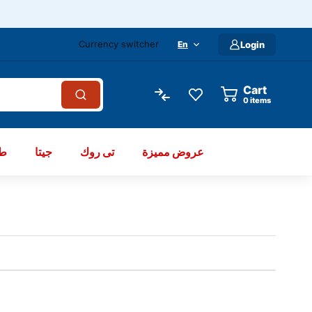
Currency switcher
En
Login
Cart
items
عروض مميزة
تى روك
جيتا
طو