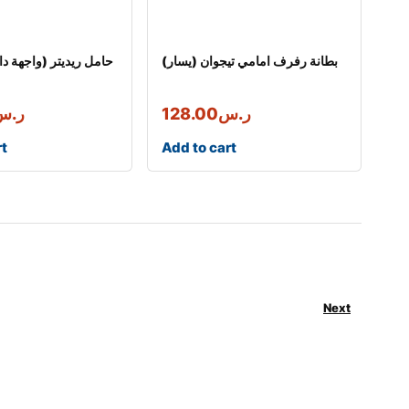
بطانة رفرف امامي تيجوان (يسار)
حامل ريديتر (واجهة دا
ر.س
128.00
ر.س
rt
Add to cart
Next