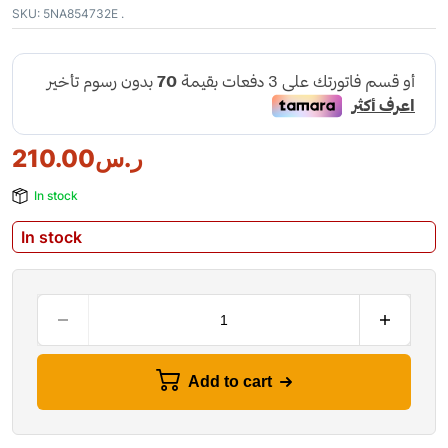
SKU:
5NA854732E .
210.00
ر.س
In stock
In stock
Add to cart