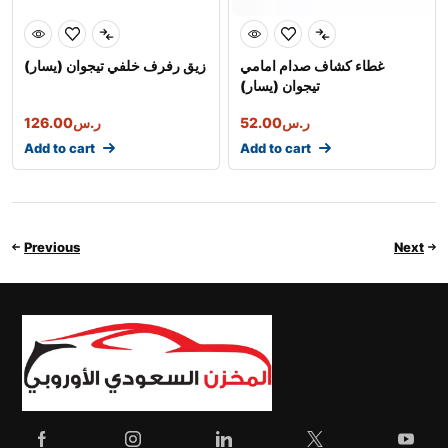
غطاء كشاف صدام امامي
زيق رفرف خلفي تيجوان (يسار)
تيجوان (يسار)
126.00
ر.س
52.00
ر.س
Add to cart
Add to cart
Previous
Next