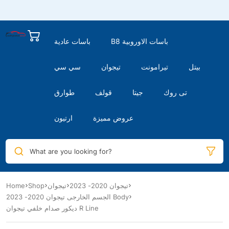
B8 باسات الاوروبية
باسات عادية
بيتل
تيرامونت
تيجوان
سي سي
تى روك
جيتا
قولف
طوارق
عروض مميزة
ارتيون
What are you looking for?
Home
Shop
تيجوان
تيجوان 2020- 2023
الجسم الخارجى تيجوان 2020- 2023 Body
ديكور صدام خلفي تيجوان R Line