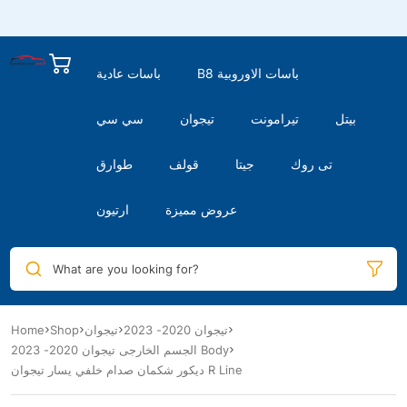
B8 باسات الاوروبية
باسات عادية
بيتل
تيرامونت
تيجوان
سي سي
تى روك
جيتا
قولف
طوارق
عروض مميزة
ارتيون
What are you looking for?
Home
Shop
تيجوان
تيجوان 2020- 2023
الجسم الخارجى تيجوان 2020- 2023 Body
ديكور شكمان صدام خلفي يسار تيجوان R Line